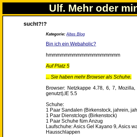
Ulf. Mehr oder mi
sucht?!?
Kategorie:
Altes Blog
Bin ich ein Webaholic?
hmmmmmmmmmmmmmmmmmm
Auf Platz 5
... Sie haben mehr Browser als Schuhe.
Browser: Netzkappe 4.78, 6, 7, Mozilla,
genutzt),IE 5.5
Schuhe:
1 Paar Sandalen (Birkenstock, jahrein, jah
1 Paar Dienstclogs (Birkenstock)
1 Paar Schuhe fürn Anzug
Laufschuhe: Asics Gel Kayano 9, Asics w
Hausschlappen