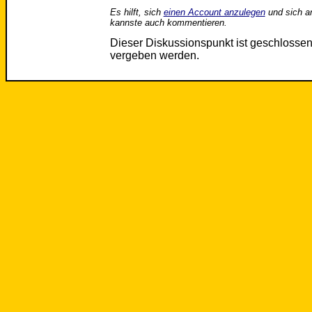
Es hilft, sich
einen Account anzulegen
und sich a
kannste auch kommentieren.
Dieser Diskussionspunkt ist geschloss
vergeben werden.