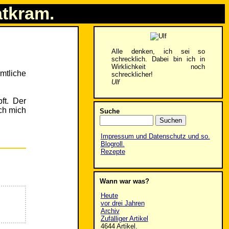
atkram.
Alle denken, ich sei so
schrecklich. Dabei bin ich in
Wirklichkeit noch
mtliche
schrecklicher!
Ulf
ft. Der
ch mich
Suche
Impressum und Datenschutz und so.
Blogroll.
Rezepte
Wann war was?
Heute
vor drei Jahren
Archiv
Zufälliger Artikel
4644 Artikel.