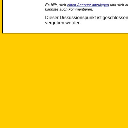
Es hilft, sich
einen Account anzulegen
und sich a
kannste auch kommentieren.
Dieser Diskussionspunkt ist geschloss
vergeben werden.