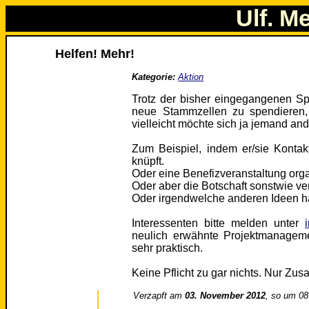
Ulf. M
Helfen! Mehr!
Kategorie:
Aktion
Trotz der bisher eingegangenen Sp
neue Stammzellen zu spendieren, 
vielleicht möchte sich ja jemand an
Zum Beispiel, indem er/sie Konta
knüpft.
Oder eine Benefizveranstaltung orga
Oder aber die Botschaft sonstwie ver
Oder irgendwelche anderen Ideen h
Interessenten bitte melden unter
neulich erwähnte Projektmanagemen
sehr praktisch.
Keine Pflicht zu gar nichts. Nur Zus
Verzapft am
03. November 2012
, so um 08