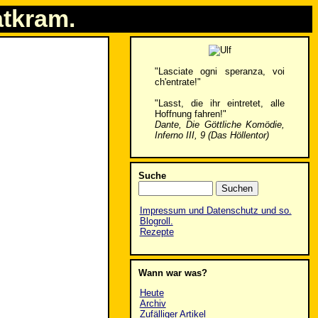
atkram.
"Lasciate ogni speranza, voi
ch'entrate!"
"Lasst, die ihr eintretet, alle
Hoffnung fahren!"
Dante, Die Göttliche Komödie,
Inferno III, 9 (Das Höllentor)
Suche
Impressum und Datenschutz und so.
Blogroll.
Rezepte
Wann war was?
Heute
Archiv
Zufälliger Artikel