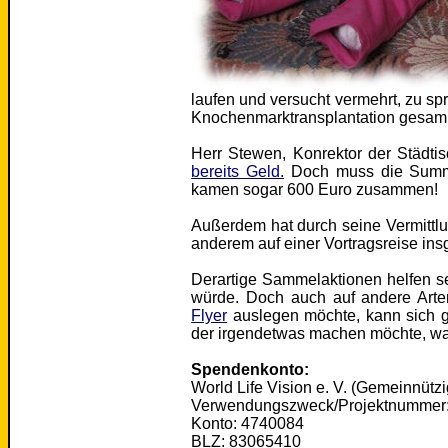
laufen und versucht vermehrt, zu spr
Knochenmarktransplantation gesamm
Herr Stewen, Konrektor der Städt
bereits Geld.
Doch muss die Summe 
kamen sogar 600 Euro zusammen!
Außerdem hat durch seine Vermittlu
anderem auf einer Vortragsreise in
Derartige Sammelaktionen helfen s
würde. Doch auch auf andere Arten
Flyer
auslegen möchte, kann sich g
der irgendetwas machen möchte, was 
Spendenkonto:
World Life Vision e. V. (Gemeinnütz
Verwendungszweck/Projektnummer
Konto: 4740084
BLZ: 83065410