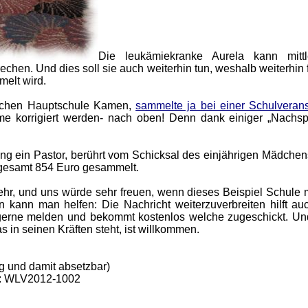
Die leukämiekranke Aurela kann mittl
echen. Und dies soll sie auch weiterhin tun, weshalb weiterhin 
elt wird.
ischen Hauptschule Kamen,
sammelte ja bei einer Schulverans
korrigiert werden- nach oben! Denn dank einiger „Nachs
ng ein Pastor, berührt vom Schicksal des einjährigen Mädchens
sgesamt 854 Euro gesammelt.
ehr, und uns würde sehr freuen, wenn dieses Beispiel Schule
 kann man helfen: Die Nachricht weiterzuverbreiten hilft au
erne melden und bekommt kostenlos welche zugeschickt. Und
in seinen Kräften steht, ist willkommen.
ig und damit absetzbar)
: WLV2012-1002