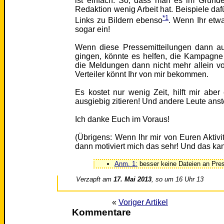
ist einfach: So, dass man es im Grund
Redaktion wenig Arbeit hat. Beispiele dafü
*1
Links zu Bildern ebenso
. Wenn Ihr etw
sogar ein!
Wenn diese Pressemitteilungen dann a
gingen, könnte es helfen, die Kampagne
die Meldungen dann nicht mehr allein 
Verteiler könnt Ihr von mir bekommen.
Es kostet nur wenig Zeit, hilft mir aber
ausgiebig zitieren! Und andere Leute ans
Ich danke Euch im Voraus!
(Übrigens: Wenn Ihr mir von Euren Aktivit
dann motiviert mich das sehr! Und das ka
Anm. 1:
besser keine Dateien an Pre
Verzapft am
17. Mai 2013
, so um 16 Uhr 13
«
Voriger Artikel
Kommentare