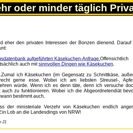
ehr oder minder täglich Priv
und eher den privaten Interessen der Bonzen dienend. Darauf 
unt:
Offensichtlich
atsächlich auch mit
sinnvollen Dingen wie Käsekuchen
.
Zumal ich Käsekuchen (im Gegensatz zu Schnittkäse, auße
echt gerne esse. Wobei ich am liebsten Streusel-, Apfe
rzehren würde. Wenn ich es denn täte, denn ich versuche do
 auch zu funktionieren. Wobei ich die Abgeordnetendiät bev
dwann bestimmt auch.
dass der ministeriale Verzehr von Käsekuchen endlich ang
 Ein Lob an die Landesdings von NRW!
r 21