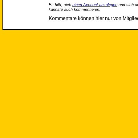
Es hilft, sich
einen Account anzulegen
und sich a
kannste auch kommentieren.
Kommentare können hier nur von Mitgli