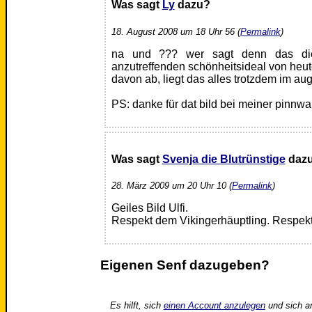
Was sagt
Ly
dazu?
18. August 2008 um 18 Uhr 56 (
Permalink
)
na und ??? wer sagt denn das die 
anzutreffenden schönheitsideal von heu
davon ab, liegt das alles trotzdem im au
PS: danke für dat bild bei meiner pinnwa
Was sagt
Svenja die Blutrünstige
daz
28. März 2009 um 20 Uhr 10 (
Permalink
)
Geiles Bild Ulfi.
Respekt dem Vikingerhäuptling. Respekt
Eigenen Senf dazugeben?
Es hilft, sich
einen Account anzulegen
und sich a