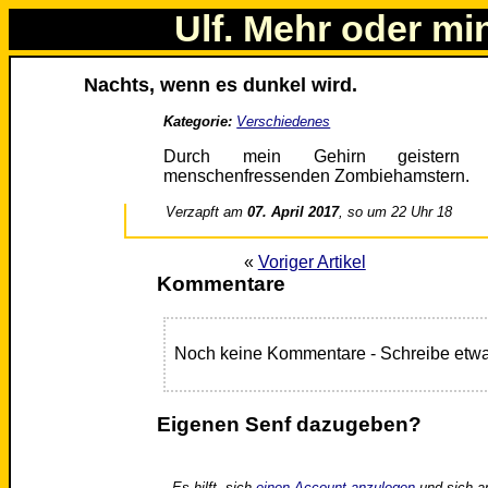
Ulf. Mehr oder mi
Nachts, wenn es dunkel wird.
Kategorie:
Verschiedenes
Durch mein Gehirn geistern B
menschenfressenden Zombiehamstern.
Verzapft am
07. April 2017
, so um 22 Uhr 18
«
Voriger Artikel
Kommentare
Noch keine Kommentare - Schreibe etwa
Eigenen Senf dazugeben?
Es hilft, sich
einen Account anzulegen
und sich a