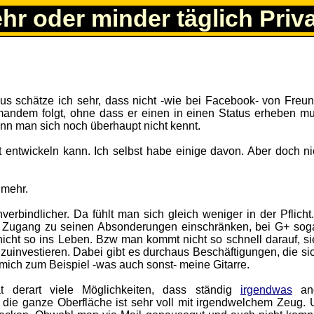
ehr oder minder täglich Priv
us schätze ich sehr, dass nicht -wie bei Facebook- von Freun
andem folgt, ohne dass er einen in einen Status erheben mu
nn man sich noch überhaupt nicht kennt.
t entwickeln kann. Ich selbst habe einige davon. Aber doch ni
 mehr.
erbindlicher. Da fühlt man sich gleich weniger in der Pflicht.
Zugang zu seinen Absonderungen einschränken, bei G+ soga
 nicht so ins Leben. Bzw man kommt nicht so schnell darauf, s
inzuinvestieren. Dabei gibt es durchaus Beschäftigungen, die s
mich zum Beispiel -was auch sonst- meine Gitarre.
 derart viele Möglichkeiten, dass ständig
irgendwas
ang
die ganze Oberfläche ist sehr voll mit irgendwelchem Zeug. 