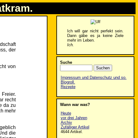
atkram.
Ich will gar nicht perfekt sein.
Dann gäbe es ja keine Ziele
mehr im Leben.
dschaft
Ich.
ss, der
Suche
cht von
Impressum und Datenschutz und so.
Blogroll.
Rezepte
 Freier.
r recht
Wann war was?
ie da zu
ich mehr
Heute
vor drei Jahren
Archiv
Zufälliger Artikel
eblich
4644 Artikel.
Und die