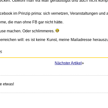
ecken. Obwohl man via Mail genausogut und auch nicht kompli
acebook im Prinzip prima: sich vernetzen, Veranstaltungen und 
me, die man ohne FB gar nicht hätte.
Pause machen. Oder schlimmeres.
h erreichen will: es ist keine Kunst, meine Mailadresse herausz
25
Nächster Artikel
»
e etwas!