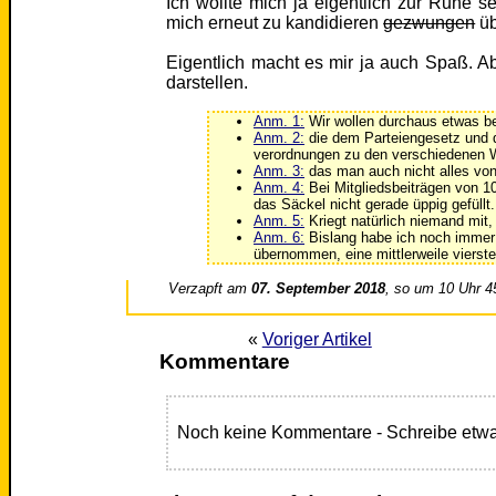
Ich wollte mich ja eigentlich zur Ruhe 
mich erneut zu kandidieren
gezwungen
üb
Eigentlich macht es mir ja auch Spaß. Ab
darstellen.
Anm. 1:
Wir wollen durchaus etwas b
Anm. 2:
die dem Parteiengesetz und 
verordnungen zu den verschiedenen 
Anm. 3:
das man auch nicht alles v
Anm. 4:
Bei Mitgliedsbeiträgen von 10
das Säckel nicht gerade üppig gefüllt.
Anm. 5:
Kriegt natürlich niemand mit
Anm. 6:
Bislang habe ich noch immer 
übernommen, eine mittlerweile vierst
Verzapft am
07. September 2018
, so um 10 Uhr 4
«
Voriger Artikel
Kommentare
Noch keine Kommentare - Schreibe etwa