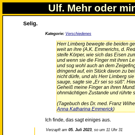
Ulf. Mehr oder mi
Selig.
Kategorie:
Verschiedenes
Herr Limberg bewegte die beiden gew
weit an ihre (A.K. Emmerichs, d. Red
steife Körper, wie sich das Eisen zu
und wenn sie die Finger mit ihren Lef
und sog wohl auch an dem Zeigefing
dringend auf, ein Stück davon zu beiß
nicht dürfe, und als Herr Limberg si
sauge, sagte sie „Er sei so süß“. Hi
Geheiß meine Finger an ihren Mund. 
ohnmächtigen Zustande und rührte si
(Tagebuch des Dr. med. Franz Wilhe
Anna Katharina Emmerick
)
Ich finde, das sagt einiges aus.
Verzapft am
05. Juli 2023
, so um 11 Uhr 31