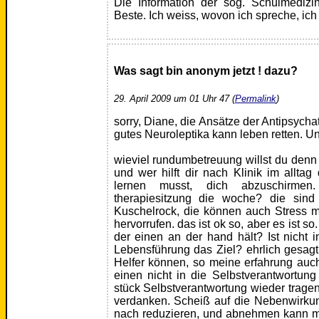
Die Information der sog. Schulmedizin
Beste. Ich weiss, wovon ich spreche, ich 
Was sagt bin anonym jetzt ! dazu?
29. April 2009 um 01 Uhr 47 (
Permalink
)
sorry, Diane, die Ansätze der Antipsychat
gutes Neuroleptika kann leben retten. Un
wieviel rundumbetreuung willst du denn 
und wer hilft dir nach Klinik im allta
lernen musst, dich abzuschirme
therapiesitzung die woche? die sind
Kuschelrock, die können auch Stress m
hervorrufen. das ist ok so, aber es ist 
der einen an der hand hält? Ist nicht i
Lebensführung das Ziel? ehrlich gesagt,
Helfer können, so meine erfahrung auch
einen nicht in die Selbstverantwortung
stück Selbstverantwortung wieder trage
verdanken. Scheiß auf die Nebenwirku
nach reduzieren, und abnehmen kann m