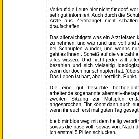
Verkauf die Leute hier nicht für doof. we
sehr gut informiert. Auch durch die Sch
Ärzte aus Zeitmangel nicht schaff
draufschaffen.
Das allerwichtigste was ein Arzt leisten 
zu nehmen, und war rund und voll und 
bei Schnupfen wunder, und wenns nur 
geht es Ihnen!. Scheiß auf die vielzahl an
alles wissen. Und nicht jeder will alte
bezahlen und sich vielseitig ideologis
wenn der doch nur schnupfen hat. (übers
Das Leben ist hart, aber herzlich. Punkt.
Die eine gut besuchte hochgelobte 
arbeitende sogenannte alternativ-therape
zweiten Sitzung zur Multiplen erkl
angesprochen, "ihr könnt dann auch eu
wenn ihr euch erst mal guten Tag gesagt 
bleib mir blos weg mit dem heilig verbr
sowas die nase voll, sowas von. Nach d
ich erstmal 5 Pillen schlucken.