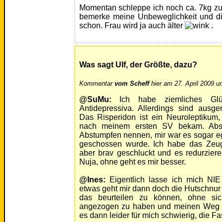
Momentan schleppe ich noch ca. 7kg zu 
bemerke meine Unbeweglichkeit und d
schon. Frau wird ja auch älter
.
Was sagt Ulf, der Größte, dazu?
Kommentar
vom Scheff
hier am 27. April 2009 u
@SuMu:
Ich habe ziemliches Glü
Antidepressiva. Allerdings sind ausge
Das Risperidon ist ein Neuroleptikum
nach meinem ersten SV bekam. Ab
Abstumpfen nennen, mir war es sogar ega
geschossen wurde. Ich habe das Zeu
aber brav geschluckt und es redurzie
Nuja, ohne geht es mir besser.
@Ines:
Eigentlich lasse ich mich NIE
etwas geht mir dann doch die Hutschnu
das beurteilen zu können, ohne si
angezogen zu haben und meinen Weg ge
es dann leider für mich schwierig, die 