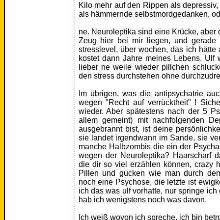
Kilo mehr auf den Rippen als depressiv, 
als hämmernde selbstmordgedanken, oder
ne. Neuroleptika sind eine Krücke, aber 
Zeug hier bei mir liegen, und gerade
stresslevel, über wochen, das ich hät
kostet dann Jahre meines Lebens. Ulf
lieber ne weile wieder pillchen schlu
den stress durchstehen ohne durchzudr
Im übrigen, was die antipsychatrie auc
wegen "Recht auf verrücktheit" ! Sic
wieder. Aber spätestens nach der 5 Ps
allem gemeint) mit nachfolgenden Dep
ausgebrannt bist, ist deine persönlichke
sie landet irgendwann im Sande, sie ve
manche Halbzombis die ein der Psychat
wegen der Neuroleptika? Haarscharf da
die dir so viel erzählen können, crazy 
Pillen und gucken wie man durch de
noch eine Psychose, die letzte ist ewi
ich das was ulf vorhatte, nur springe ic
hab ich wenigstens noch was davon.
Ich weiß wovon ich spreche, ich bin betr