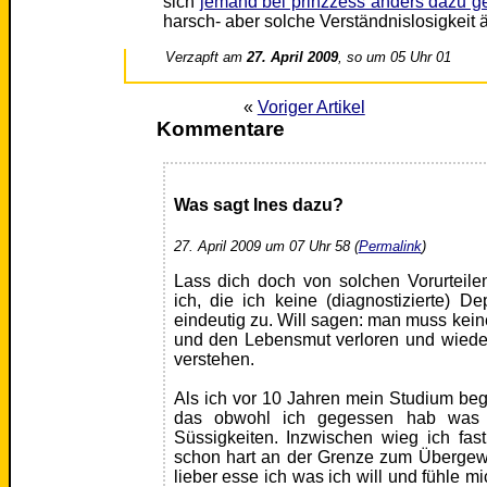
sich
jemand bei prinzzess anders dazu g
harsch- aber solche Verständnislosigkeit 
Verzapft am
27. April 2009
, so um 05 Uhr 01
«
Voriger Artikel
Kommentare
Was sagt Ines dazu?
27. April 2009 um 07 Uhr 58 (
Permalink
)
Lass dich doch von solchen Vorurteilen
ich, die ich keine (diagnostizierte) D
eindeutig zu. Will sagen: man muss k
und den Lebensmut verloren und wiede
verstehen.
Als ich vor 10 Jahren mein Studium beg
das obwohl ich gegessen hab was i
Süssigkeiten. Inzwischen wieg ich fas
schon hart an der Grenze zum Übergewi
lieber esse ich was ich will und fühle m