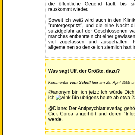
die öffentliche Gegend läuft, bis s
rauskommt wieder.
Soweit ich weiß wird auch in den Klini
"runtergespritzt", und die eine Nacht d
suizidgefahr auf der Geschlossenen wa
manches entbehrte nicht einer gewissen
viel zugelassen und ausgehalten. P
allgemeinen so denke ich ziemlich hart
Was sagt Ulf, der Größte, dazu?
Kommentar
vom Scheff
hier am 29. April 2009 u
@anonym bin ich jetzt: Ich würde Dic
ich
Bin übrigens heute ab etwa 22
@Diane: Der Antipsychiatrieverlag gehör
Cick Corea angerhört und deren "Info
werde.