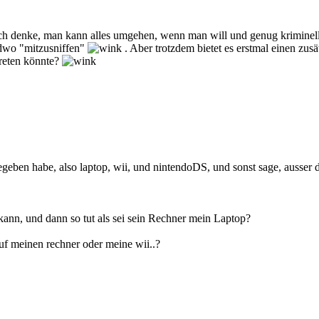
 Ich denke, man kann alles umgehen, wenn man will und genug kriminelle
ndwo "mitzusniffen"
. Aber trotzdem bietet es erstmal einen zusä
treten könnte?
egeben habe, also laptop, wii, und nintendoDS, und sonst sage, ausser
 kann, und dann so tut als sei sein Rechner mein Laptop?
f meinen rechner oder meine wii..?