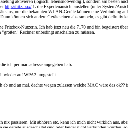
üsselung aktivieren (logisch: lebensnotwendig!), sondern am besten auc
ter
http://fritz.box/
1. die Expertenansicht anstellen (unter System/An
Geräte aus, nur die bekannten WLAN-Geräte können eine Verbindung au
. Dann können sich andere Geräte einen abstrampeln, es gibt definitiv 
ne Fritzbox-Nutzerin. Ich hab jetzt neu die 7170 und bin begeistert üb
 "großen" Rechner unbedingt anschalten zu müssen.
 die ich per mac-adresse angegeben hab.
ich wieder auf WPA2 umgestellt.
h ab und an mal. dachte wegen zulassen welche MAC wäre das ok?? iss
 nix passieren. Mit abhören etc. kenn ich mich nicht wirklich aus, abe
sie gerade ausgeschaltet sind oder länger nicht verbunden wurden, so la