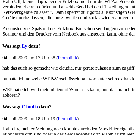
Hallo Ulf, kleiner Tipp: bei der Fritzbox nicht nur die WPA2-Verschl
verbinden, die rein dürfen und anschließend bei den Einstellungen un
Netzwerkgeräte zulassen". Damit sperrst du rigoros alle sonstigen 
Geräte durchzulassen, alte rauszuwerfen und zack - wieder abriegeln
Ansonsten viel Spaß mit der Fritzbox. Bin schon seit langem zufriede
Scanner und den Drucker vom Netbook aus ansteuern kann, ohne den
Was sagt
Ly
dazu?
04. Juli 2009 um 17 Uhr 38 (
Permalink
)
hab das auch so gemacht wie claudia, nur geräte zulassen zum zugriff
nu hatte ich ne weile WEP-Verschlüsselung.. vor lauter schreck hab 
WEP hatte ich weil mein nintendoDS nur das kann, und das brauch ic
abhören?
Was sagt
Claudia
dazu?
04. Juli 2009 um 18 Uhr 19 (
Permalink
)
Hallo Ly, meiner Meinung nach konnte durch den Mac-Filter eigentlich
Funkgeräte drin sind oder in der Vergangenheit drin waren (auch wenn 