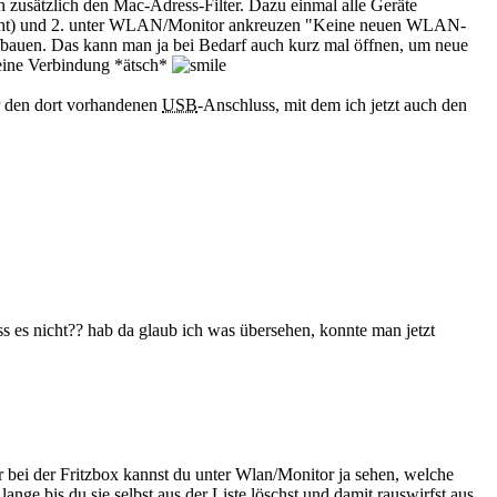
h zusätzlich den Mac-Adress-Filter. Dazu einmal alle Geräte
sicht) und 2. unter WLAN/Monitor ankreuzen "Keine neuen WLAN-
fbauen. Das kann man ja bei Bedarf auch kurz mal öffnen, um neue
keine Verbindung *ätsch*
er den dort vorhandenen
USB
-Anschluss, mit dem ich jetzt auch den
 es nicht?? hab da glaub ich was übersehen, konnte man jetzt
r bei der Fritzbox kannst du unter Wlan/Monitor ja sehen, welche
nge bis du sie selbst aus der Liste löschst und damit rauswirfst aus