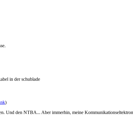
sse.
kabel in der schublade
ink
)
en. Und den NTBA... Aber immerhin, meine Kommunikationseltektronik 