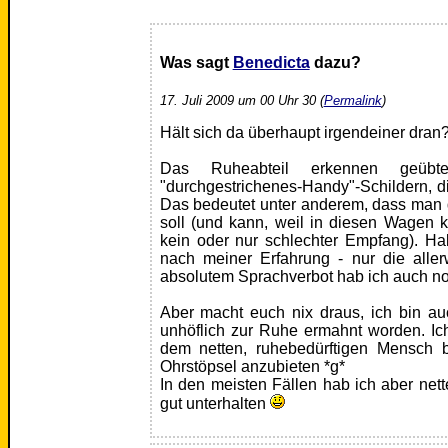
Was sagt
Benedicta
dazu?
17. Juli 2009 um 00 Uhr 30 (
Permalink
)
Hält sich da überhaupt irgendeiner dran
Das Ruheabteil erkennen geüb
"durchgestrichenes-Handy"-Schildern, d
Das bedeutet unter anderem, dass man 
soll (und kann, weil in diesen Wagen kei
kein oder nur schlechter Empfang). Ha
nach meiner Erfahrung - nur die aller
absolutem Sprachverbot hab ich auch no
Aber macht euch nix draus, ich bin a
unhöflich zur Ruhe ermahnt worden. Ic
dem netten, ruhebedürftigen Mensch
Ohrstöpsel anzubieten *g*
In den meisten Fällen hab ich aber nett
gut unterhalten