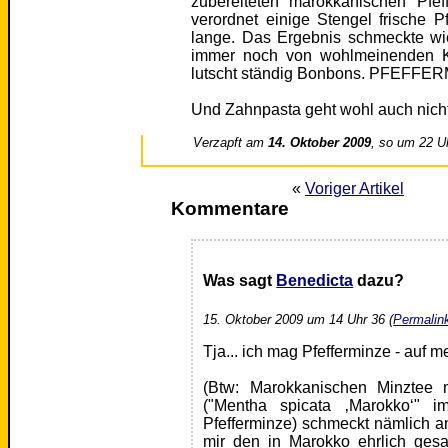
zubereiteten marokkanischen Pfe
verordnet einige Stengel frische 
lange. Das Ergebnis schmeckte w
immer noch von wohlmeinenden Ko
lutscht ständig Bonbons. PFEFFER
Und Zahnpasta geht wohl auch nich
Verzapft am
14. Oktober 2009
, so um 22 U
«
Voriger Artikel
Kommentare
Was sagt
Benedicta
dazu?
15. Oktober 2009 um 14 Uhr 36 (
Permalin
Tja... ich mag Pfefferminze - auf
(Btw: Marokkanischen Minztee m
("Mentha spicata ‚Marokko‘" i
Pfefferminze) schmeckt nämlich a
mir den in Marokko ehrlich gesa