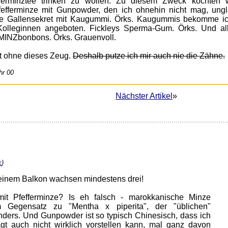
fferminztee trinken zu wollen. Zu diesem Zweck kochten 
Pfefferminze mit Gunpowder, den ich ohnehin nicht mag, ungl
ie Gallensekret mit Kaugummi. Örks. Kaugummis bekomme i
lleginnen angeboten. Fickleys Sperma-Gum. Örks. Und al
MINZbonbons. Örks. Grauenvoll.
t ohne dieses Zeug.
Deshalb putze ich mir auch nie die Zähne.
hr 00
Nächster Artikel
»
k
)
 meinem Balkon wachsen mindestens drei!
it Pfefferminze? Is eh falsch - marokkanische Minze
m Gegensatz zu "Mentha x piperita", der "üblichen"
nders. Und Gunpowder ist so typisch Chinesisch, dass ich
gt auch nicht wirklich vorstellen kann, mal ganz davon