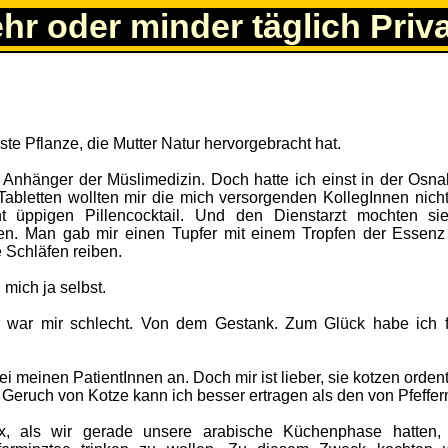
ehr oder minder täglich Priv
ste Pflanze, die Mutter Natur hervorgebracht hat.
 Anhänger der Müslimedizin. Doch hatte ich einst in der Osna
Tabletten wollten mir die mich versorgenden KollegInnen nich
 üppigen Pillencocktail. Und den Dienstarzt mochten si
gen. Man gab mir einen Tupfer mit einem Tropfen der Essenz
e Schläfen reiben.
 mich ja selbst.
ür war mir schlecht. Von dem Gestank. Zum Glück habe ich f
i meinen PatientInnen an. Doch mir ist lieber, sie kotzen ordent
eruch von Kotze kann ich besser ertragen als den von Pfeffer
, als wir gerade unsere arabische Küchenphase hatten, 