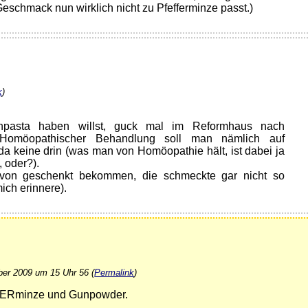
chmack nun wirklich nicht zu Pfefferminze passt.)
k
)
hnpasta haben willst, guck mal im Reformhaus nach
ei Homöopathischer Behandlung soll man nämlich auf
 da keine drin (was man von Homöopathie hält, ist dabei ja
 oder?).
 von geschenkt bekommen, die schmeckte gar nicht so
ich erinnere).
ber 2009 um 15 Uhr 56 (
Permalink
)
FERminze und Gunpowder.