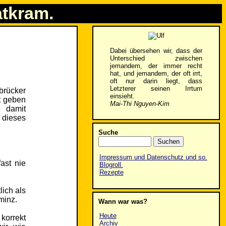
atkram.
Dabei übersehen wir, dass der
Unterschied zwischen
jemandem, der immer recht
hat, und jemandem, der oft irrt,
oft nur darin liegt, dass
Letzterer seinen Irrtum
brücker
einsieht.
t geben
Mai-Thi Nguyen-Kim
e damit
 dieses
Suche
Impressum und Datenschutz und so.
ast nie
Blogroll.
Rezepte
lich als
minz.
Wann war was?
Heute
korrekt
Archiv