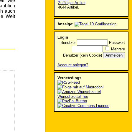
wir wie
Zufälliger Artikel
aublich
4644 Artikel.
ch auch
le Welt
Anzeige:
Login
Benutzer
Passwort
Mehrere
Benutzer (kein Cookie)
Account anlegen?
Vernetzdings.
Wunschzettel Tee