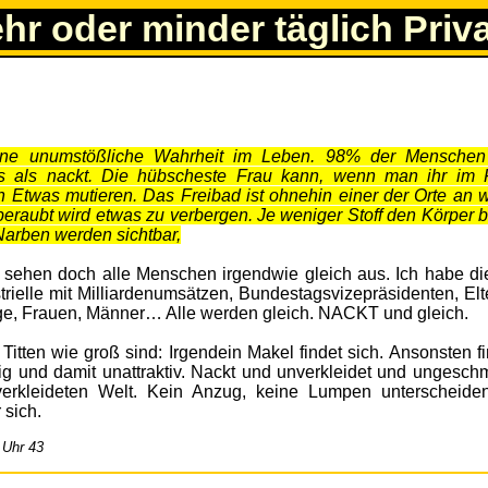
ehr oder minder täglich Priv
ine unumstößliche Wahrheit im Leben. 98% der Mensche
 als nackt. Die hübscheste Frau kann, wenn man ihr im 
 Etwas mutieren. Das Freibad ist ohnehin einer der Orte an 
beraubt wird etwas zu verbergen. Je weniger Stoff den Körper 
Narben werden sichtbar,
t sehen doch alle Menschen irgendwie gleich aus. Ich habe die
rielle mit Milliardenumsätzen, Bundestagsvizepräsidenten, Elt
 Junge, Frauen, Männer… Alle werden gleich. NACKT und gleich.
tten wie groß sind: Irgendein Makel findet sich. Ansonsten fi
g und damit unattraktiv. Nackt und unverkleidet und ungeschmi
verkleideten Welt. Kein Anzug, keine Lumpen unterscheide
 sich.
 Uhr 43