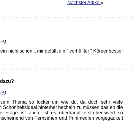
Nächster Artikel
»
ink
)
in nicht schön... mir gefällt ein " verhüllter " Körper besser
dazu?
ink
)
iesem Thema so locker um wie du, da doch sehr viele
 Schönheitsideal hinterher hecheln zu müssen das eh die
e Frage ist auch, ist es überhaupt erstrebenswert so
nscheinend von Fernsehen und Printmedien vorgegaukelt