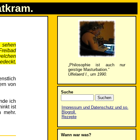
atkram.
n sehen
Freibad
welchen
bedeckt,
„Philosophie ist auch nur
geistige Masturbation.“
Ulfelaerd I., um 1990.
nstlich
ern von
Suche
nde ich
nkt ist
Impressum und Datenschutz und so.
n mehr.
Blogroll.
Rezepte
Wann war was?