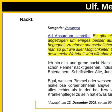
Ulf. M
Nackt.
Kategorie:
Vergangen
Ad Absurdum schreibt:
Es gibt e
angezogen um einiges besser aus
begegnet, zu einem unansehnlichen
man so gut wie aller Möglichkeiten 
desto mehr Wahrheit wird offenbar. 
Ich bin dick und gerne nackt. Nack
schon Penner nackt gesehen, Indust
Entertainern, Schriftsteller, Alte,
Egal, wessen Pimmel oder wessen Ti
makellose Körper ohnehin langweili
alles echter als in der be- bzw 
Krankenpfleger zu sein hat etwas für
Verzapft am
12. Dezember 2009
, so um 09