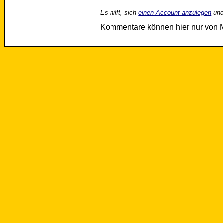
Es hilft, sich
einen Account anzulegen
und
Kommentare können hier nur von 