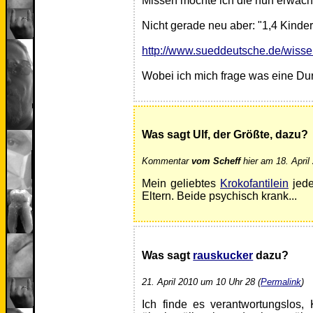
Missen möchte ich die nun erwach
Nicht gerade neu aber: "1,4 Kinde
http://www.sueddeutsche.de/wisse
Wobei ich mich frage was eine Durc
Was sagt Ulf, der Größte, dazu?
Kommentar
vom Scheff
hier am 18. April
Mein geliebtes
Krokofantilein
jede
Eltern. Beide psychisch krank...
Was sagt
rauskucker
dazu?
21. April 2010 um 10 Uhr 28 (
Permalink
)
Ich finde es verantwortungslos,