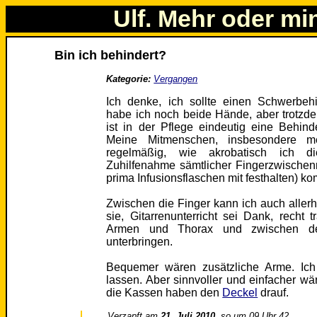
Ulf. Mehr oder mi
Bin ich behindert?
Kategorie:
Vergangen
Ich denke, ich sollte einen Schwerbeh
habe ich noch beide Hände, aber trotzd
ist in der Pflege eindeutig eine Behi
Meine Mitmenschen, insbesondere me
regelmäßig, wie akrobatisch ich d
Zuhilfenahme sämtlicher Fingerzwische
prima Infusionsflaschen mit festhalten) k
Zwischen die Finger kann ich auch alle
sie, Gitarrenunterricht sei Dank, recht
Armen und Thorax und zwischen de
unterbringen.
Bequemer wären zusätzliche Arme. Ich 
lassen. Aber sinnvoller und einfacher w
die Kassen haben den
Deckel
drauf.
Verzapft am
21. Juli 2010
, so um 09 Uhr 42