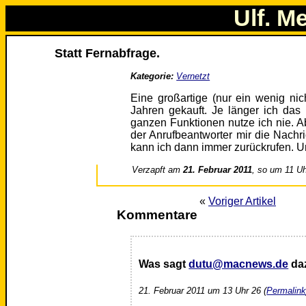
Ulf. M
Statt Fernabfrage.
Kategorie:
Vernetzt
Eine großartige (nur ein wenig nich
Jahren gekauft. Je länger ich das
ganzen Funktionen nutze ich nie. Ab
der Anrufbeantworter mir die Nachri
kann ich dann immer zurückrufen. Un
Verzapft am
21. Februar 2011
, so um 11 Uh
«
Voriger Artikel
Kommentare
Was sagt
dutu@macnews.de
da
21. Februar 2011 um 13 Uhr 26 (
Permalin