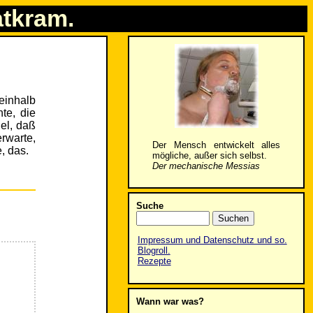
atkram.
einhalb
te, die
iel, daß
erwarte,
Der Mensch entwickelt alles
, das.
mögliche, außer sich selbst.
Der mechanische Messias
Suche
Impressum und Datenschutz und so.
Blogroll.
Rezepte
Wann war was?