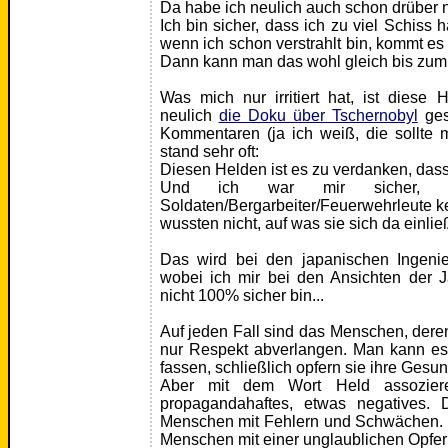
Da habe ich neulich auch schon drüber 
Ich bin sicher, dass ich zu viel Schiss 
wenn ich schon verstrahlt bin, kommt es
Dann kann man das wohl gleich bis zum
Was mich nur irritiert hat, ist diese 
neulich
die Doku über Tschernobyl
ges
Kommentaren (ja ich weiß, die sollte m
stand sehr oft:
Diesen Helden ist es zu verdanken, dass
Und ich war mir sicher, d
Soldaten/Bergarbeiter/Feuerwehrleute k
wussten nicht, auf was sie sich da einlie
Das wird bei den japanischen Ingenie
wobei ich mir bei den Ansichten der J
nicht 100% sicher bin...
Auf jeden Fall sind das Menschen, der
nur Respekt abverlangen. Man kann es
fassen, schließlich opfern sie ihre Gesun
Aber mit dem Wort Held assozie
propagandahaftes, etwas negatives.
Menschen mit Fehlern und Schwächen. 
Menschen mit einer unglaublichen Opferb