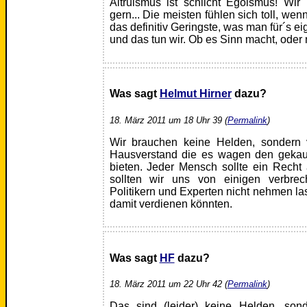
Altruismus ist schlicht Egoismus! Wir
gern... Die meisten fühlen sich toll, we
das definitiv Geringste, was man für´s e
und das tun wir. Ob es Sinn macht, oder 
Was sagt
Helmut Hirner
dazu?
18. März 2011 um 18 Uhr 39 (
Permalink
)
Wir brauchen keine Helden, sondern 
Hausverstand die es wagen den gekauf
bieten. Jeder Mensch sollte ein Rech
sollten wir uns von einigen verbrech
Politikern und Experten nicht nehmen las
damit verdienen könnten.
Was sagt
HF
dazu?
18. März 2011 um 22 Uhr 42 (
Permalink
)
Das sind (leider) keine Helden, so