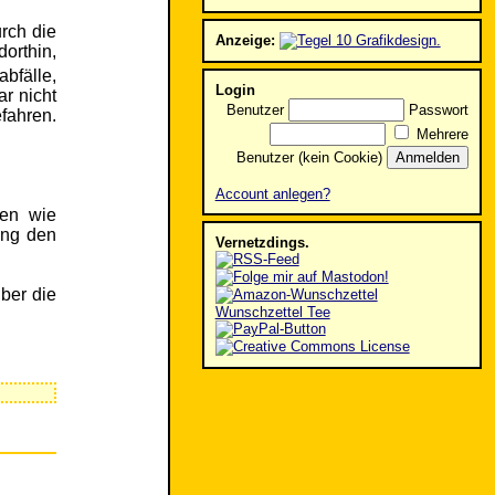
rch die
Anzeige:
orthin,
bfälle,
Login
r nicht
Benutzer
Passwort
efahren.
Mehrere
Benutzer (kein Cookie)
Account anlegen?
den wie
ung den
Vernetzdings.
ber die
Wunschzettel Tee