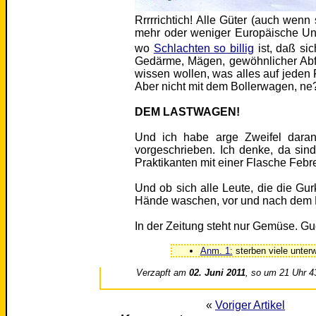
Rrrrrichtich! Alle Güter (auch wen
mehr oder weniger Europäische Uni
wo
Schlachten so billig
ist, daß si
Gedärme, Mägen, gewöhnlicher Abfa
wissen wollen, was alles auf jeden Fa
Aber nicht mit dem Bollerwagen, ne
DEM LASTWAGEN!
Und ich habe arge Zweifel daran
vorgeschrieben. Ich denke, da sin
Praktikanten mit einer Flasche Febre
Und ob sich alle Leute, die die 
Hände waschen, vor und nach dem P
In der Zeitung steht nur Gemüse. Gu
Anm. 1:
sterben viele unter
Verzapft am
02. Juni 2011
, so um 21 Uhr 4
«
Voriger Artikel