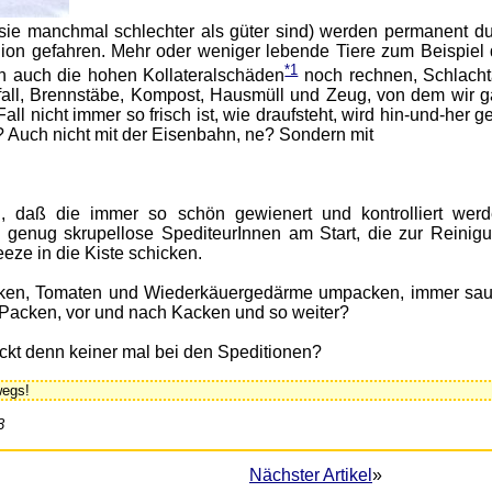
n sie manchmal schlechter als güter sind) werden permanent du
on gefahren. Mehr oder weniger lebende Tiere zum Beispiel d
*1
ch auch die hohen Kollateralschäden
noch rechnen, Schlachta
ll, Brennstäbe, Kompost, Hausmüll und Zeug, von dem wir ga
ll nicht immer so frisch ist, wie draufsteht, wird hin-und-her g
? Auch nicht mit der Eisenbahn, ne? Sondern mit
, daß die immer so schön gewienert und kontrolliert wer
d genug skrupellose SpediteurInnen am Start, die zur Reinig
eze in die Kiste schicken.
Gurken, Tomaten und Wiederkäuergedärme umpacken, immer sau
acken, vor und nach Kacken und so weiter?
ckt denn keiner mal bei den Speditionen?
wegs!
3
Nächster Artikel
»