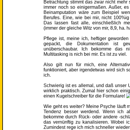
Betrachtung stimmt das zwar nicht mehr s
immer noch so einigermaßen. Außer, es 
Beinamputation wäre zum Beispiel weni
Berufes. Eine, wie bei mir, nicht 100%i
Das lassen fast alle, einschließlich m
(immer der gleiche Witz von mir, 8,9, ha. h
Pflege ist, meine ich, heftiger geworden
gepackt, die Dokumentation ist ge
unüberschaubar. Ich bekomme das ni
Multitasking is nich bei mir. Es ist zu viel.
Also gilt nun für mich, eine Alternati
funktioniert, aber irgendetwas wird sich s
ich.
Schwierig ist es allemal, und daß unser U
wirklich praktisch. Zumal hier schon einig
einen Kugelschreiber für die Formulare!
Wie geht es weiter? Meine Psyche läuft mi
Tendenz besser werdend. Wenn ich all
bekomme durch Rück- oder andere -schl
das vernünftig zu kanalisieren. Wobei i
Zumindest rege ich mich schneller wieder