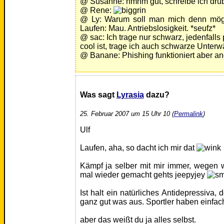
@ Susanne: hmhm gut, schreibe ich drübe
@ Rene:
@ Ly: Warum soll man mich denn möge
Laufen: Mau. Antriebslosigkeit. *seufz*
@ sac: Ich trage nur schwarz, jedenfalls
cool ist, trage ich auch schwarze Unter
@ Banane: Phishing funktioniert aber and
Was sagt
Lyrasia
dazu?
25. Februar 2007 um 15 Uhr 10 (
Permalink
)
Ulf
Laufen, aha, so dacht ich mir dat
Kämpf ja selber mit mir immer, wegen 
mal wieder gemacht gehts jeepyjey
Ist halt ein natürliches Antidepressiva,
ganz gut was aus. Sportler haben einfac
aber das weißt du ja alles selbst.