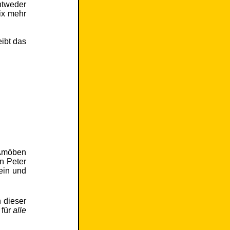
ntweder
ix mehr
eibt das
n Amöben
n Peter
ein und
 dieser
 für
alle