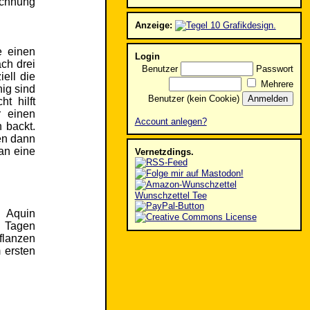
ichnung
Anzeige:
e einen
Login
ch drei
Benutzer
Passwort
ell die
Mehrere
ig sind
Benutzer (kein Cookie)
t hilft
r einen
Account anlegen?
 backt.
en dann
an eine
Vernetzdings.
Wunschzettel Tee
n Aquin
g Tagen
flanzen
 ersten