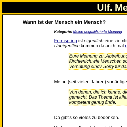
Ulf. M
Wann ist der Mensch ein Mensch?
Kategorie:
Meine unqualifizierte Meinung
Formspring
ist
eigentlich
eine ziemli
Uneigentlich
kommen da auch mal
Eure Meinung zu „Abtreibung
fürchterlich,wie Menschen s
Verhütung sind? Sorry für das
Meine (seit vielen Jahren) vorläufige
Von denen, die ich kenne, di
gemacht. Das Thema ist aller
kompetent genug finde.
Da gibt's so vieles zu bedenken.