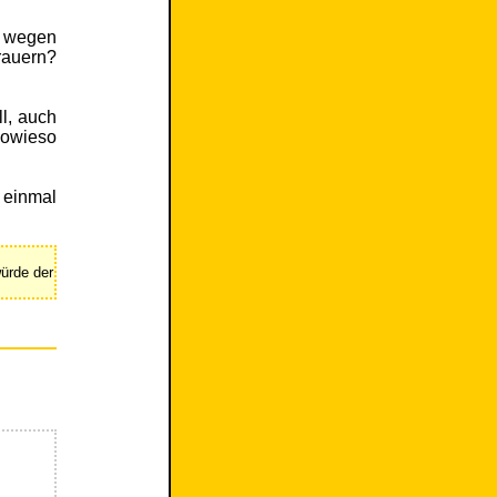
h wegen
rauern?
l, auch
sowieso
einmal
ürde der