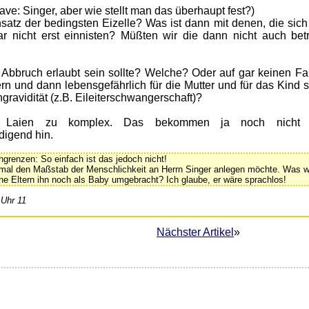
ve: Singer, aber wie stellt man das überhaupt fest?)
atz der bedingsten Eizelle? Was ist dann mit denen, die sic
gar nicht erst einnisten? Müßten wir die dann nicht auch bet
Abbruch erlaubt sein sollte? Welche? Oder auf gar keinen Fal
ern und dann lebensgefährlich für die Mutter und für das Kind 
gravidität (z.B. Eileiterschwangerschaft)?
 Laien zu komplex. Das bekommen ja noch nicht 
digend hin.
grenzen: So einfach ist das jedoch nicht!
mal den Maßstab der Menschlichkeit an Herrn Singer anlegen möchte. Was w
ne Eltern ihn noch als Baby umgebracht? Ich glaube, er wäre sprachlos!
 Uhr 11
Nächster Artikel
»