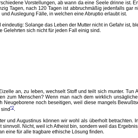
rschiedene Vorstellungen, ab wann da eine Seele drinne ist. E
nzig Tagen, nach 120 Tagen ist abbruchmäßig jedenfalls gar n
e und Auslegung Fälle, in welchen eine Abruptio erlaubt ist.
 eindeutig: Solange das Leben der Mutter nicht in Gefahr ist, bl
 Gelehrten sich nicht für jeden Fall einig sind.
Eizelle an, zu leben, wechselt Stoff und teilt sich munter. Tu
en zum Menschen? Wenn man nach dem wirklich unsägliche
ch Neugeborene noch beseitigen, weil diese mangels Bewußts
*2
 sind
.
r und Augustinus können wir wohl als überholt betrachten. In
 sinnvoll. Nicht, weil ich Atheist bin, sondern weil das Ergebnis
an eine für alle tragbare ethische Lösung finden.