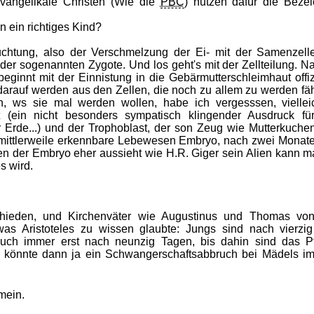
 evangelikale Christen (Wie die
PBC
) nutzen dafür die Beze
n ein richtiges Kind?
chtung, also der Verschmelzung der Ei- mit der Samenzell
er sogenannten Zygote. Und los geht's mit der Zellteilung. Na
eginnt mit der Einnistung in die Gebärmutterschleimhaut offizi
darauf werden aus den Zellen, die noch zu allem zu werden fäh
, ws sie mal werden wollen, habe ich vergesssen, vielleich
t (ein nicht besonders sympatisch klingender Ausdruck fü
r Erde...) und der Trophoblast, der son Zeug wie Mutterkuchen
mittlerweile erkennbare Lebewesen Embryo, nach zwei Monat
 der Embryo eher aussieht wie H.R. Giger sein Alien kann m
s wird.
schieden, und Kirchenväter wie Augustinus und Thomas vo
was Aristoteles zu wissen glaubte: Jungs sind nach vierzi
ch immer erst nach neunzig Tagen, bis dahin sind das P
n könnte dann ja ein Schwangerschaftsabbruch bei Mädels im
mein.