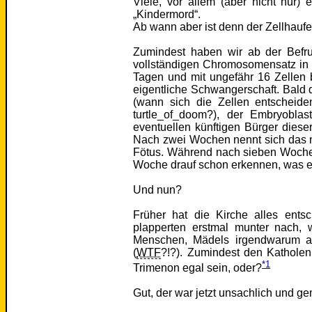
Viele, vor allem (aber nicht nur)
„Kindermord“.
Ab wann aber ist denn der Zellhaufe
Zumindest haben wir ab der Befru
vollständigen Chromosomensatz in d
Tagen und mit ungefähr 16 Zellen b
eigentliche Schwangerschaft. Bald 
(wann sich die Zellen entscheiden
turtle_of_doom?), der Embryoblas
eventuellen künftigen Bürger diese
Nach zwei Wochen nennt sich das 
Fötus. Während nach sieben Wochen
Woche drauf schon erkennen, was e
Und nun?
Früher hat die Kirche alles ent
plapperten erstmal munter nach, 
Menschen, Mädels irgendwarum au
(
WTF
?!?). Zumindest den Kathole
*1
Trimenon egal sein, oder?
Gut, der war jetzt unsachlich und ge