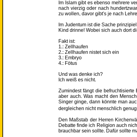
Im Islam gibt es ebenso mehrere ve
nach vierzig oder nach hundertzwa
zu wollen, davor gibt's je nach Lehr
Im Judentum ist die Sache prinzipiell
Kind drinne! Wobei sich auch dort die
Fakt ist:
1.: Zellhaufen
2.: Zellhaufen nistet sich ein
3.: Embryo
4.: Fötus
Und was denke ich?
Ich weiß es nicht.
Zumindest fängt die befruchtisierte 
aber auch. Was macht den Mensch
Singer ginge, dann könnte man au
dergleichen nicht menschlich genug
Den Maßstab der Herren Kirchenväte
Debatte finde ich Religion auch nicht
brauchbar sein sollte. Dafür sollte m