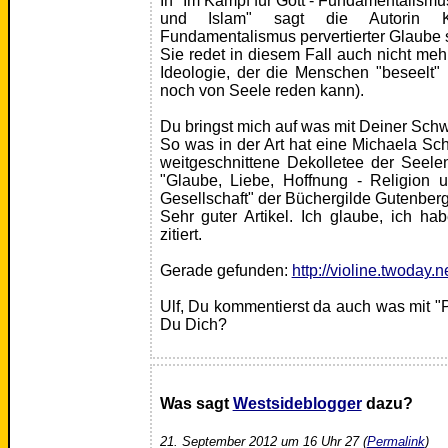
In "Im Kampf für Gott - Fundamentalismu
und Islam" sagt die Autorin K
Fundamentalismus pervertierter Glaube s
Sie redet in diesem Fall auch nicht me
Ideologie, der die Menschen "beseelt" 
noch von Seele reden kann).
Du bringst mich auf was mit Deiner Sch
So was in der Art hat eine Michaela Sc
weitgeschnittene Dekolletee der Seel
"Glaube, Liebe, Hoffnung - Religion un
Gesellschaft" der Büchergilde Gutenber
Sehr guter Artikel. Ich glaube, ich h
zitiert.
Gerade gefunden:
http://violine.twoday.n
Ulf, Du kommentierst da auch was mit "Po
Du Dich?
Was sagt
Westsideblogger
dazu?
21. September 2012 um 16 Uhr 27 (
Permalink
)