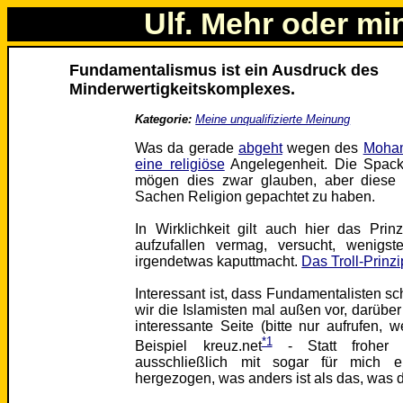
Ulf. Mehr oder mi
Fundamentalismus ist ein Ausdruck des
Minderwertigkeitskomplexes.
Kategorie:
Meine unqualifizierte Meinung
Was da gerade
abgeht
wegen des
Moha
eine religiöse
Angelegenheit. Die Spack
mögen dies zwar glauben, aber diese 
Sachen Religion gepachtet zu haben.
In Wirklichkeit gilt auch hier das Prin
aufzufallen vermag, versucht, wenigst
irgendetwas kaputtmacht.
Das Troll-Prinzi
Interessant ist, dass Fundamentalisten sch
wir die Islamisten mal außen vor, darübe
interessante Seite (bitte nur aufrufen, w
*1
Beispiel kreuz.net
- Statt froher ch
ausschließlich mit sogar für mich 
hergezogen, was anders ist als das, was d