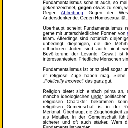
Fundamentalismus scheint auch, so mein
gekennzeichnet,
gegen
etwas zu sein, 
Gegen
Abtreibung
. Gegen den West
Andersdenkende. Gegen Homosexualität
Überhaupt scheint Fundamentalismus re
gerne mit unterschiedlichen Formen von
Islam. Allerdings sind natürlich diejenig
unbedingt diejenigen, die die Mehrhe
orthodoxen Juden sind auch nicht wir
Bevölkerung der Levante. Gewalt ist 
interessantesten. Friedliche Menschen sin
Fundamentalismus ist prinzipiell sogar 
er religiöse Züge haben mag. Siehe
„Politically Incorrect“
das ganz gut.
Religion bietet sich einfach prima an
manche ideologischen
under
politischen
religiösen Charakter bekommen könn
religiösen Gemeinschaft ist in der Re
Merkmal. Überhaupt die Zugehörigkeit zu
als Metaller. In der Gemeinschaft füh
sicherer und oft auch stärker. Wem d
Fundamentalist werden.