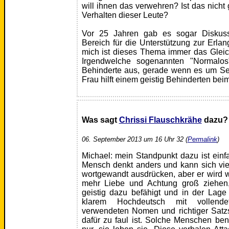
will ihnen das verwehren? Ist das nicht
Verhalten dieser Leute?
Vor 25 Jahren gab es sogar Diskus
Bereich für die Unterstützung zur Erl
mich ist dieses Thema immer das Gleich
Irgendwelche sogenannten "Normalo
Behinderte aus, gerade wenn es um Sex
Frau hilft einem geistig Behinderten be
Was sagt
Chrissi Flauschkrähe
dazu?
06. September 2013 um 16 Uhr 32 (
Permalink
)
Michael: mein Standpunkt dazu ist einfa
Mensch denkt anders und kann sich viell
wortgewandt ausdrücken, aber er wird w
mehr Liebe und Achtung groß ziehen,
geistig dazu befähigt und in der Lage
klarem Hochdeutsch mit vollendete
verwendeten Nomen und richtiger Satzs
dafür zu faul ist. Solche Menschen be