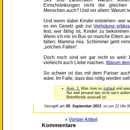
Einschränkungen nicht die gleichen
Menschen auch? Und vor allem: Warum sol
Und wenn dabei Kinder entstehen- wer will
es ein Gesetz gab zur
Verhütung erbkr
fest, wer fähig ist, Kinder zu bekomme
Wenn ich mir im Bus so manche Eltern angu
fallen: Mamma mia. Schlimmer geht ni
„solchen Fällen“.
Doch noch sind wir gar nicht so weit:
vielleicht auch Liebe machen.
Warum denn
So schwer ist das mit dem Pariser auch
wäre. Im Falle, dass das nötig werden sollt
Anm. 1:
Was man so
zutraut
und was w
Nur weil jemand das nicht nach außen 
Betreffende asexuell ist.
Verzapft am
05. September 2013
, so um 21 Uhr 0
«
Voriger Artikel
Kommentare