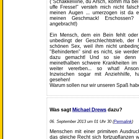
("Schakkeliiine, du Arsch, komm ma bei 
uffe Fresse!" versteh mich nicht falsc
meinen Augen ... umerzogen ist da e
meinen Geschmack! Erschossen? Zw
angebracht!)
Ein Mensch, dem ein Bein fehlt oder 
unbedingt der Geschlechtstrieb, der
schönen Sex, weil ihm nicht unbedin
"Behinderten" sind es nicht, sie werde
dazu gemacht! Und so sie denn 
meinethalben schwere Krankheiten im p
weiter vererben... so what! Ansons
Inzwischen sogar mit Anziehhilfe, 
gesehen!
Warum sollen nur wir unseren Spaß ha
Was sagt
Michael Drews
dazu?
06. September 2013 um 01 Uhr 30 (
Permalink
)
Menschen mit einer primitven Ausdru
das gleiche Recht sich fortzupflanzen w