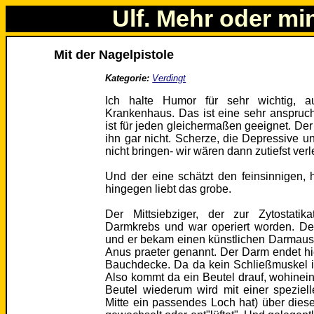
Ulf. Mehr oder mi
Mit der Nagelpistole
Kategorie:
Verdingt
Ich halte Humor für sehr wichtig, a
Krankenhaus. Das ist eine sehr anspruch
ist für jeden gleichermaßen geeignet. Der e
ihn gar nicht. Scherze, die Depressive 
nicht bringen- wir wären dann zutiefst verle
Und der eine schätzt den feinsinnigen,
hingegen liebt das grobe.
Der Mittsiebziger, der zur Zytostati
Darmkrebs und war operiert worden. Der
und er bekam einen künstlichen Darmaus
Anus praeter genannt. Der Darm endet hi
Bauchdecke. Da da kein Schließmuskel is
Also kommt da ein Beutel drauf, wohinei
Beutel wiederum wird mit einer spezielle
Mitte ein passendes Loch hat) über dies