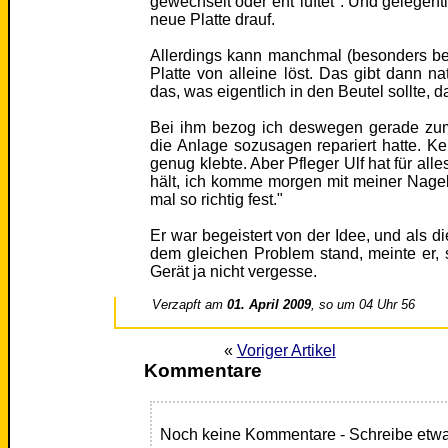
gewechselt oder ent"lüftet". Und gelegent
neue Platte drauf.
Allerdings kann manchmal (besonders bei
Platte von alleine löst. Das gibt dann na
das, was eigentlich in den Beutel sollte, 
Bei ihm bezog ich deswegen gerade zum
die Anlage sozusagen repariert hatte. K
genug klebte. Aber Pfleger Ulf hat für all
hält, ich komme morgen mit meiner Nagel
mal so richtig fest."
Er war begeistert von der Idee, und als d
dem gleichen Problem stand, meinte er, 
Gerät ja nicht vergesse.
Verzapft am
01. April 2009
, so um 04 Uhr 56
«
Voriger Artikel
Kommentare
Noch keine Kommentare - Schreibe etwa