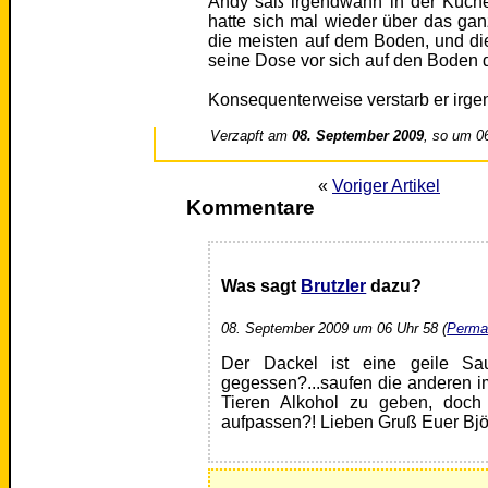
Andy saß irgendwann in der Küche,
hatte sich mal wieder über das ga
die meisten auf dem Boden, und die
seine Dose vor sich auf den Boden d
Konsequenterweise verstarb er irg
Verzapft am
08. September 2009
, so um 0
«
Voriger Artikel
Kommentare
Was sagt
Brutzler
dazu?
08. September 2009 um 06 Uhr 58 (
Perma
Der Dackel ist eine geile Sa
gegessen?...saufen die anderen im
Tieren Alkohol zu geben, doch 
aufpassen?! Lieben Gruß Euer Bjö