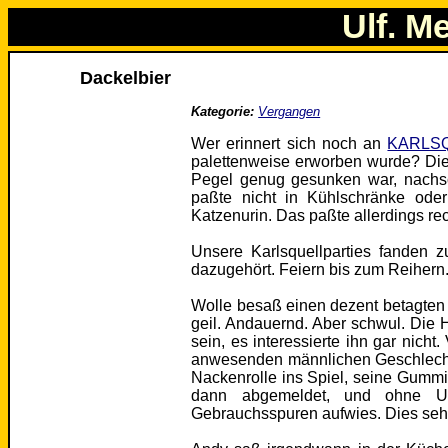
Ulf. M
Dackelbier
Kategorie:
Vergangen
Wer erinnert sich noch an
KARLS
palettenweise erworben wurde? Di
Pegel genug gesunken war, nachs
paßte nicht in Kühlschränke ode
Katzenurin. Das paßte allerdings re
Unsere Karlsquellparties fanden z
dazugehört. Feiern bis zum Reihern
Wolle besaß einen dezent betagten 
geil. Andauernd. Aber schwul. Die 
sein, es interessierte ihn gar nicht.
anwesenden männlichen Geschlechts
Nackenrolle ins Spiel, seine Gummi
dann abgemeldet, und ohne Unte
Gebrauchsspuren aufwies. Dies sehr