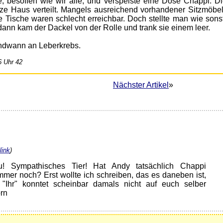
 besoffen wie wir alle, und verspeiste eine Dose Chappi. Di
nze Haus verteilt. Mangels ausreichend vorhandener Sitzmöbe
 Tische waren schlecht erreichbar. Doch stellte man wie sonst
ann kam der Dackel von der Rolle und trank sie einem leer.
endwann an Leberkrebs.
6 Uhr 42
Nächster Artikel
»
link
)
u! Sympathisches Tier! Hat Andy tatsächlich Chappi
mer noch? Erst wollte ich schreiben, das es daneben ist,
"Ihr" konntet scheinbar damals nicht auf euch selber
rn