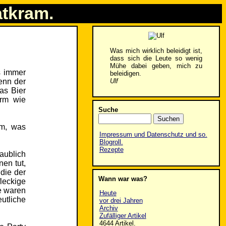
atkram.
Was mich wirklich beleidigt ist,
dass sich die Leute so wenig
Mühe dabei geben, mich zu
s immer
beleidigen.
Ulf
enn der
as Bier
arm wie
Suche
em, was
Impressum und Datenschutz und so.
Blogroll.
Rezepte
aublich
en tut,
 die der
Wann war was?
leckige
e waren
Heute
utliche
vor drei Jahren
Archiv
Zufälliger Artikel
4644 Artikel.