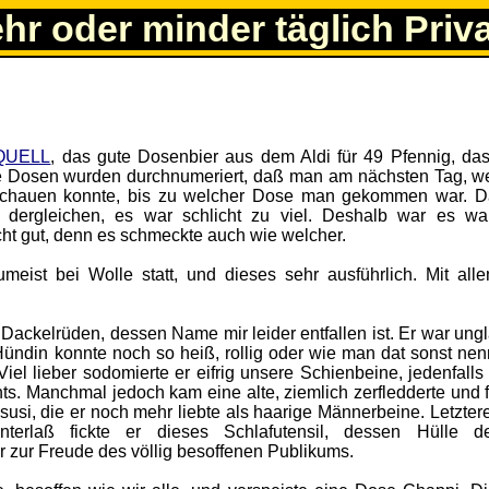
ehr oder minder täglich Priv
QUELL
, das gute Dosenbier aus dem Aldi für 49 Pfennig, da
e Dosen wurden durchnumeriert, daß man am nächsten Tag, w
chauen konnte, bis zu welcher Dose man gekommen war. D
r dergleichen, es war schlicht zu viel. Deshalb war es w
cht gut, denn es schmeckte auch wie welcher.
umeist bei Wolle statt, und dieses sehr ausführlich. Mit all
.
Dackelrüden, dessen Name mir leider entfallen ist. Er war ungl
Hündin konnte noch so heiß, rollig oder wie man dat sonst nenn
 Viel lieber sodomierte er eifrig unsere Schienbeine, jedenfalls
. Manchmal jedoch kam eine alte, ziemlich zerfledderte und f
susi, die er noch mehr liebte als haarige Männerbeine. Letzter
rlaß fickte er dieses Schlafutensil, dessen Hülle de
 zur Freude des völlig besoffenen Publikums.