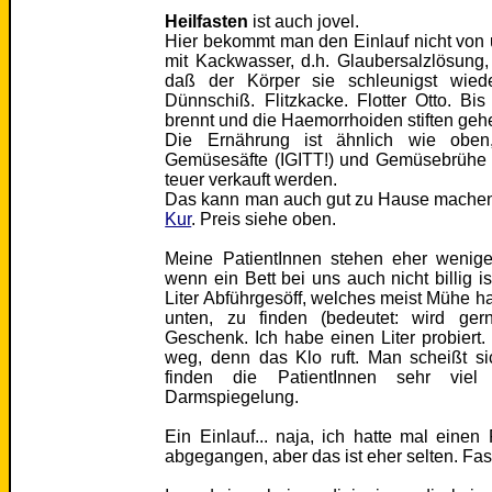
Heilfasten
ist auch jovel.
Hier bekommt man den Einlauf nicht von
mit Kackwasser, d.h. Glaubersalzlösung
daß der Körper sie schleunigst wiede
Dünnschiß. Flitzkacke. Flotter Otto. B
brennt und die Haemorrhoiden stiften geh
Die Ernährung ist ähnlich wie oben
Gemüsesäfte (IGITT!) und Gemüsebrühe st
teuer verkauft werden.
Das kann man auch gut zu Hause mache
Kur
. Preis siehe oben.
Meine PatientInnen stehen eher wenig
wenn ein Bett bei uns auch nicht billig is
Liter Abführgesöff, welches meist Mühe ha
unten, zu finden (bedeutet: wird ger
Geschenk. Ich habe einen Liter probiert
weg, denn das Klo ruft. Man scheißt si
finden die PatientInnen sehr viel 
Darmspiegelung.
Ein Einlauf... naja, ich hatte mal einen 
abgegangen, aber das ist eher selten. Fast