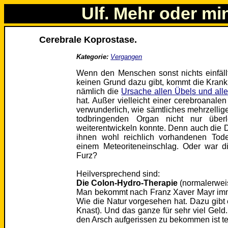
Ulf. Mehr oder mi
Cerebrale Koprostase.
Kategorie:
Vergangen
Wenn den Menschen sonst nichts einfäll
keinen Grund dazu gibt, kommt die Krank
nämlich die
Ursache allen Übels und alle
hat. Außer vielleicht einer cerebroanalen
verwunderlich, wie sämtliches mehrzellig
todbringenden Organ nicht nur über
weiterentwickeln konnte. Denn auch die D
ihnen wohl reichlich vorhandenen Tod
einem Meteoriteneinschlag. Oder war di
Furz?
Heilversprechend sind:
Die Colon-Hydro-Therapie
(normalerwei
Man bekommt nach Franz Xaver Mayr imm
Wie die Natur vorgesehen hat. Dazu gibt 
Knast). Und das ganze für sehr viel Geld
den Arsch aufgerissen zu bekommen ist te