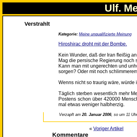
Ulf. M
Verstrahlt
Kategorie:
Meine unqualifizierte Meinung
Hiroshirac droht mit der Bombe.
Kein Wunder, daß der Iran fleißig an 
Mag die persische Regierung noch s
Kann man mit ungerechten und unhu
sorgen? Oder mit noch schlimmerem
Wenns nicht so traurig wäre, würde i
Täglich sterben wesentlich mehr M
Postens schon über 420000 Mensche
mal etwas weniger halbherzig.
Verzapft am
20. Januar 2006
, so um 11 Uh
«
Voriger Artikel
Kommentare