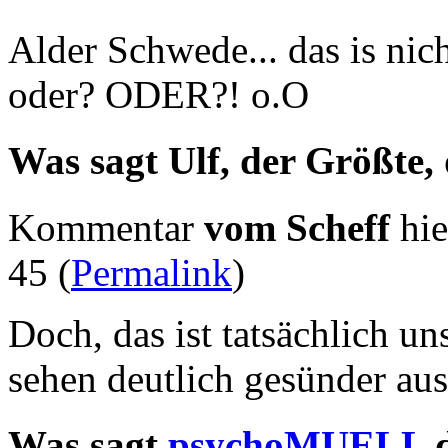
Alder Schwede... das is nic
oder? ODER?! o.O
Was sagt Ulf, der Größte,
Kommentar
vom Scheff
hie
45 (
Permalink
)
Doch, das ist tatsächlich un
sehen deutlich gesünder aus
Was sagt
psychoMUELL
d