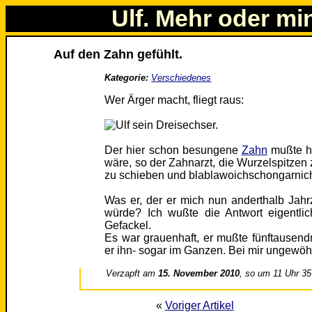
Ulf. Mehr oder mi
Auf den Zahn gefühlt.
Kategorie:
Verschiedenes
Wer Ärger macht, fliegt raus:
Der hier schon besungene
Zahn
mußte he
wäre, so der Zahnarzt, die Wurzelspitzen 
zu schieben und blablawoichschongarnic
Was er, der er mich nun anderthalb Jah
würde? Ich wußte die Antwort eigentli
Gefackel.
Es war grauenhaft, er mußte fünftausen
er ihn- sogar im Ganzen. Bei mir ungewöh
Verzapft am
15. November 2010
, so um 11 Uhr 35
«
Voriger Artikel