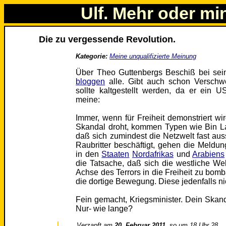
Ulf. Mehr oder mi
Die zu vergessende Revolution.
Kategorie:
Meine unqualifizierte Meinung
Über Theo Guttenbergs Beschiß bei seine
bloggen
alle. Gibt auch schon Verschwö
sollte kaltgestellt werden, da er ein U
meine:
Immer, wenn für Freiheit demonstriert wi
Skandal droht, kommen Typen wie Bin La
daß sich zumindest die Netzwelt fast au
Raubritter beschäftigt, gehen die Meldu
in den
Staaten
Nordafrikas
und
Arabiens
die Tatsache, daß sich die westliche Welt
Achse des Terrors in die Freiheit zu bo
die dortige Bewegung. Diese jedenfalls nic
Fein gemacht, Kriegsminister. Dein Ska
Nur- wie lange?
Verzapft am
20. Februar 2011
, so um 18 Uhr 28