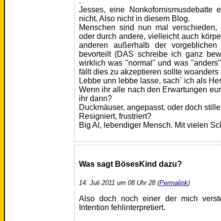
.
Jesses, eine Nonkofornismusdebatte e
nicht. Also nicht in diesem Blog.
Menschen sind nun mal verschieden,
oder durch andere, vielleicht auch körp
anderen außerhalb der vorgebliche
bevorteilt (DAS schreibe ich ganz be
wirklich was "normal" und was "anders
fällt dies zu akzeptieren sollte woanders
Lebbe unn lebbe lasse, sach` ich als He
Wenn ihr alle nach den Erwartungen eur
ihr dann?
Duckmäuser, angepasst, oder doch still
Resigniert, frustriert?
Big Al, lebendiger Mensch. Mit vielen S
Was sagt BösesKind dazu?
14. Juli 2011 um 08 Uhr 28 (
Permalink
)
Also doch noch einer der mich vers
Intention fehlinterpretiert.