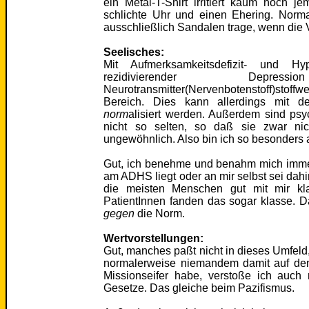
ein Metal-T-Shirt irritiert kaum noch j
schlichte Uhr und einen Ehering. Normal
ausschließlich Sandalen trage, wenn die V
Seelisches:
Mit Aufmerksamkeitsdefizit- und Hyp
rezidivierender De
Neurotransmitter(Nervenbotenstoff)stof
Bereich. Dies kann allerdings mit 
norm
alisiert werden. Außerdem sind psy
nicht so selten, so daß sie zwar nic
ungewöhnlich. Also bin ich so besonders 
Gut, ich benehme und benahm mich imme
am ADHS liegt oder an mir selbst sei dahin
die meisten Menschen gut mit mir kl
PatientInnen fanden das sogar klasse. D
gegen
die Norm.
Wertvorstellungen:
Gut, manches paßt nicht in dieses Umfeld,
normalerweise niemandem damit auf den
Missionseifer habe, verstoße ich auch 
Gesetze. Das gleiche beim Pazifismus.