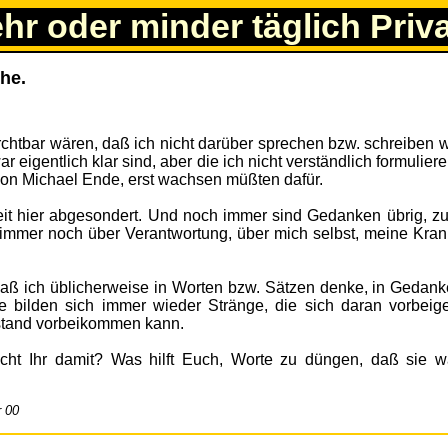
ehr oder minder täglich Priv
he.
rchtbar wären, daß ich nicht darüber sprechen bzw. schreiben w
 eigentlich klar sind, aber die ich nicht verständlich formulier
on Michael Ende, erst wachsen müßten dafür.
 Zeit hier abgesondert. Und noch immer sind Gedanken übrig, z
 immer noch über Verantwortung, über mich selbst, meine Kran
s daß ich üblicherweise in Worten bzw. Sätzen denke, in Gedank
ie bilden sich immer wieder Stränge, die sich daran vorbeig
stand vorbeikommen kann.
ht Ihr damit? Was hilft Euch, Worte zu düngen, daß sie 
r 00