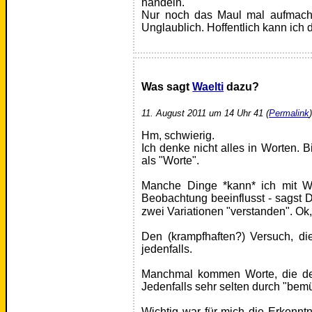
handeln.
Nur noch das Maul mal aufmache
Unglaublich. Hoffentlich kann ich 
Was sagt
Waelti
dazu?
11. August 2011 um 14 Uhr 41 (
Permalink
Hm, schwierig.
Ich denke nicht alles in Worten. B
als "Worte".
Manche Dinge *kann* ich mit Wor
Beobachtung beeinflusst - sagst 
zwei Variationen "verstanden". Ok
Den (krampfhaften?) Versuch, di
jedenfalls.
Manchmal kommen Worte, die d
Jedenfalls sehr selten durch "bem
Wichtig war für mich die Erkennt