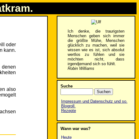
atkram.
Ich denke, die traurigsten
Menschen geben sich immer
die größte Mühe, Menschen
ill oder
glücklich zu machen, weil sie
wissen wie es ist, sich absolut
en kann.
wertlos zu fühlen und sie
möchten nicht, dass
irgendjemand sich so fühlt.
u denen
Robin Williams
kheiten
Suche
en also
emogelt
Impressum und Datenschutz und so.
Blogroll.
Rezepte
wachsen
Wann war was?
Heute