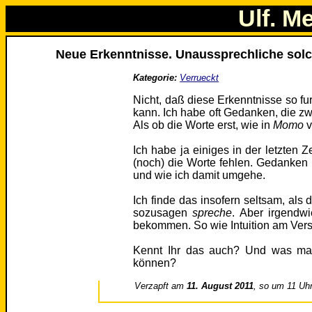
Ulf. M
Neue Erkenntnisse. Unaussprechliche solc
Kategorie:
Verrueckt
Nicht, daß diese Erkenntnisse so fu
kann. Ich habe oft Gedanken, die zwar
Als ob die Worte erst, wie in
Momo
v
Ich habe ja einiges in der letzten
(noch) die Worte fehlen. Gedanken
und wie ich damit umgehe.
Ich finde das insofern seltsam, al
sozusagen
spreche
. Aber irgendw
bekommen. So wie Intuition am Ver
Kennt Ihr das auch? Und was mac
können?
Verzapft am
11. August 2011
, so um 11 Uh