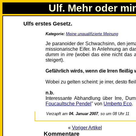
Ulf. Mehr oder mi
Ulfs erstes Gesetz.
Kategorie:
Meine unqualifizierte Meinung
Je paranoider der Schwachsinn, den jema
missionarische Eifer. In Anlehnung an das
dumm
in
irre
(wobei das eine nicht das 
steigert).
Gefährlich wirds, wenn die Irren fleißig
Wobei zu gelten scheint: je irrer, desto fle
n.b.
Interessante Abhandlung über Irre, Dum
Foucaultsche Pendel
" von
Umberto Eco
.
Verzapft am
04. Januar 2007
, so um 08 Uhr 11
«
Voriger Artikel
Kommentare