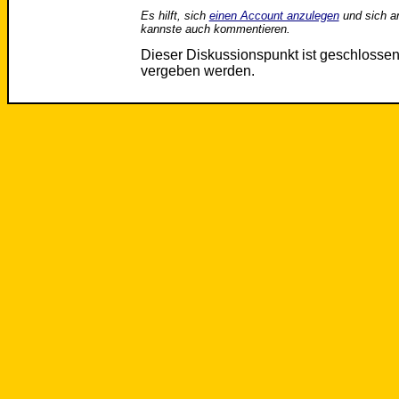
Es hilft, sich
einen Account anzulegen
und sich a
kannste auch kommentieren.
Dieser Diskussionspunkt ist geschloss
vergeben werden.