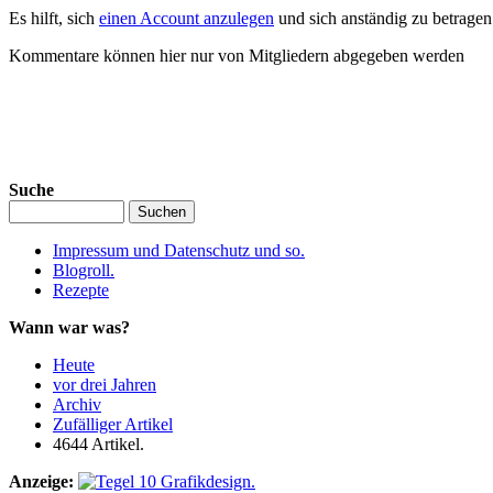
Es hilft, sich
einen Account anzulegen
und sich anständig zu betrage
Kommentare können hier nur von Mitgliedern abgegeben werden
Suche
Impressum und Datenschutz und so.
Blogroll.
Rezepte
Wann war was?
Heute
vor drei Jahren
Archiv
Zufälliger Artikel
4644 Artikel.
Anzeige: