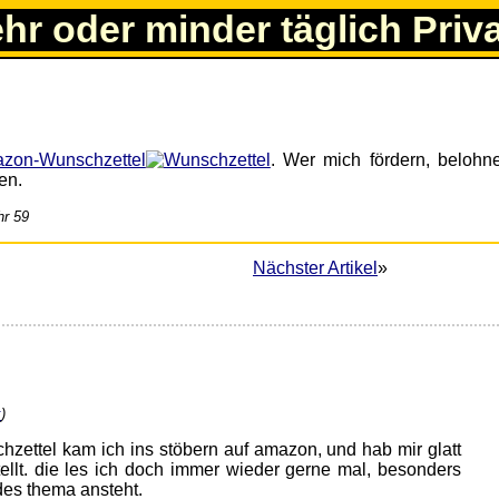
ehr oder minder täglich Priv
zon-Wunschzettel
. Wer mich fördern, belohn
en.
hr 59
Nächster Artikel
»
k
)
hzettel kam ich ins stöbern auf amazon, und hab mir glatt
tellt. die les ich doch immer wieder gerne mal, besonders
es thema ansteht.