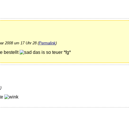
uar 2008 um 17 Uhr 28 (
Permalink
)
e bestellt
das is so teuer *fg*
k
)
lte