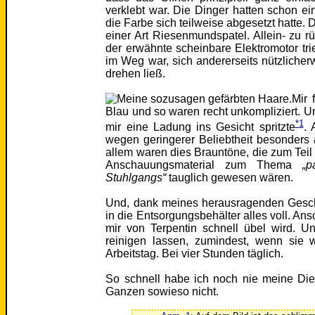
verklebt war. Die Dinger hatten schon 
die Farbe sich teilweise abgesetzt hatte. 
einer Art Riesenmundspatel. Allein- zu 
der erwähnte scheinbare Elektromotor tr
im Weg war, sich andererseits nützlich
drehen ließ.
Mir 
Blau und so waren recht unkompliziert. Und
*1
mir eine Ladung ins Gesicht spritzte
. 
wegen geringerer Beliebtheit besonders
allem waren dies Brauntöne, die zum Teil
Anschauungsmaterial zum Thema
„p
Stuhlgangs“
tauglich gewesen wären.
Und, dank meines herausragenden Geschi
in die Entsorgungsbehälter alles voll. An
mir von Terpentin schnell übel wird. 
reinigen lassen, zumindest, wenn sie 
Arbeitstag. Bei vier Stunden täglich.
So schnell habe ich noch nie meine Di
Ganzen sowieso nicht.