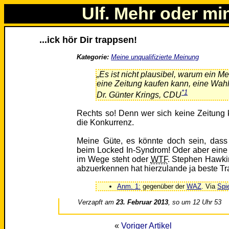
Ulf. Mehr oder mi
...ick hör Dir trappsen!
Kategorie:
Meine unqualifizierte Meinung
„Es ist nicht plausibel, warum ein Me
eine Zeitung kaufen kann, eine Wahle
*1
Dr. Günter Krings, CDU
Rechts so! Denn wer sich keine Zeitung 
die Konkurrenz.
Meine Güte, es könnte doch sein, dass 
beim Locked In-Syndrom! Oder aber ein
im Wege steht oder
WTF
. Stephen Hawki
abzuerkennen hat hierzulande ja beste Tra
Anm. 1:
gegenüber der
WAZ
. Via
Spi
Verzapft am
23. Februar 2013
, so um 12 Uhr 53
«
Voriger Artikel