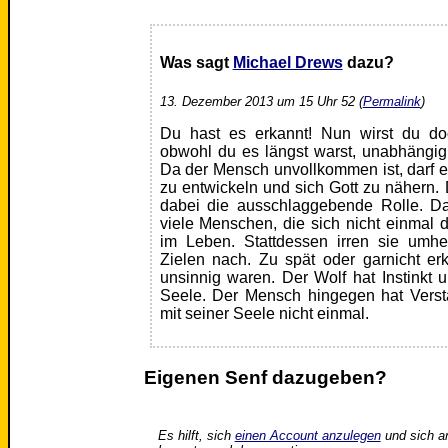
Was sagt
Michael Drews
dazu?
13. Dezember 2013 um 15 Uhr 52 (
Permalink
)
Du hast es erkannt! Nun wirst du doc
obwohl du es längst warst, unabhängig v
Da der Mensch unvollkommen ist, darf er
zu entwickeln und sich Gott zu nähern
dabei die ausschlaggebende Rolle. Dab
viele Menschen, die sich nicht einmal 
im Leben. Stattdessen irren sie umhe
Zielen nach. Zu spät oder garnicht er
unsinnig waren. Der Wolf hat Instinkt u
Seele. Der Mensch hingegen hat Verst
mit seiner Seele nicht einmal.
Eigenen Senf dazugeben?
Es hilft, sich
einen Account anzulegen
und sich a