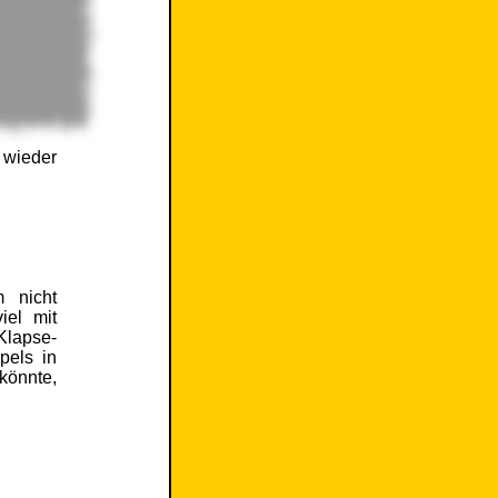
 wieder
m nicht
iel mit
Klapse-
pels in
könnte,