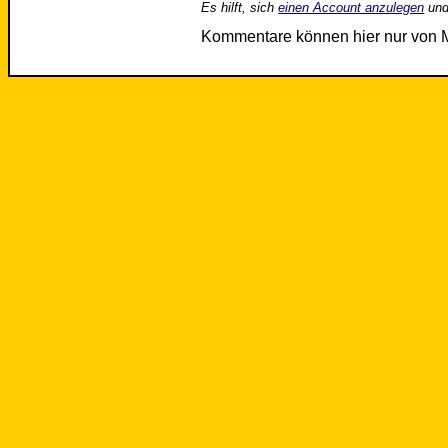
Es hilft, sich
einen Account anzulegen
und
Kommentare können hier nur von 