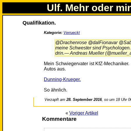
Ulf. Mehr oder mi
Qualifikation.
Kategorie:
Verrueckt
@Drachenrose @dalFionavar @Sabin
meine Schwester sind Psychologen. 
drin.— Andreas Mueller (@mueller_
Mein Schwiegervater ist KfZ-Mechaniker. 
Autos aus.
Dunning-Krueger.
So ähnlich.
Verzapft am
28. September 2016
, so um 18 Uhr 0
«
Voriger Artikel
Kommentare