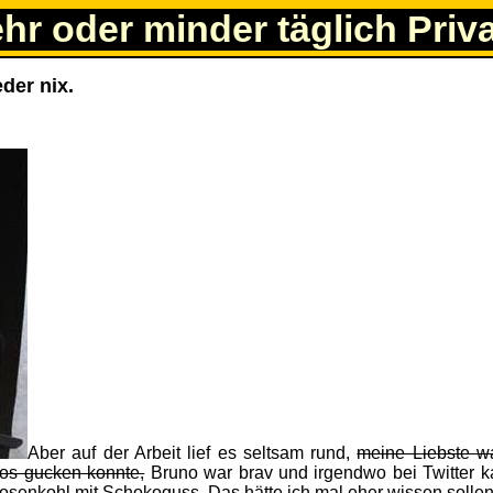
ehr oder minder täglich Priv
der nix.
Aber auf der Arbeit lief es seltsam rund,
meine Liebste wa
nos gucken konnte,
Bruno war brav und irgendwo bei Twitter k
Rosenkohl mit Schokoguss. Das hätte ich mal eher wissen sollen