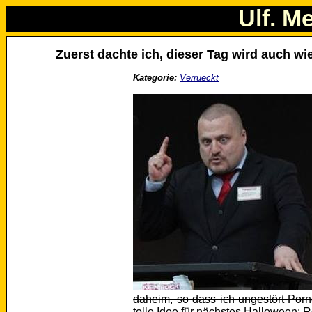
Ulf. M
Zuerst dachte ich, dieser Tag wird auch wie
Kategorie:
Verrueckt
daheim, so dass ich ungestört Por
tolle Idee für nächstes Halloween: 